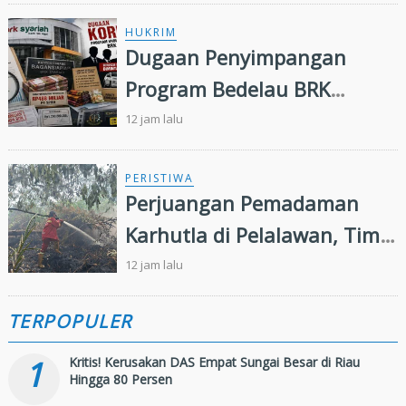
HUKRIM
Dugaan Penyimpangan
Program Bedelau BRK
Syariah, LSM Minta Kejati
12 jam lalu
Riau Periksa Direksi
PERISTIWA
Perjuangan Pemadaman
Karhutla di Pelalawan, Tim
Manggala Agni Jalan Kaki
12 jam lalu
Hingga Dua Kilometer
TERPOPULER
1
Kritis! Kerusakan DAS Empat Sungai Besar di Riau
Hingga 80 Persen