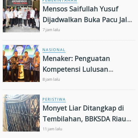
PEMERINTAHAN
Mensos Saifullah Yusuf
Dijadwalkan Buka Pacu Jalur
2026 dan Resmikan Sekolah
7 jam lalu
Rakyat di Kuansing
NASIONAL
Menaker: Penguatan
Kompetensi Lulusan
Perguruan Tinggi Penting
8 jam lalu
untuk Menjawab Kebutuhan
Dunia Kerja
PERISTIWA
Monyet Liar Ditangkap di
Tembilahan, BBKSDA Riau
Lakukan Identifikasi
11 jam lalu