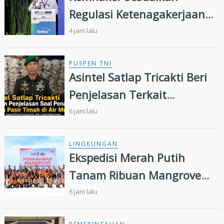
Regulasi Ketenagakerjaan
Hadapi Dinamika Dunia
4 jam lalu
Kerja
PUSPEN TNI
Asintel Satlap Tricakti Beri
Penjelasan Terkait
Penanganan 53 Ton Pasir
6 jam lalu
Timah di Air Merbau
LINGKUNGAN
Ekspedisi Merah Putih
Tanam Ribuan Mangrove
dan Serahkan Bantuan
6 jam lalu
Nelayan di Pulau Rupat