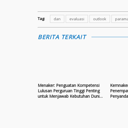
Tag:
dan
evaluasi
outlook
parama
BERITA TERKAIT
Menaker: Penguatan Kompetensi
Kemnaker
Lulusan Perguruan Tinggi Penting
Penempat
untuk Menjawab Kebutuhan Dunia
Penyandan
Kerja