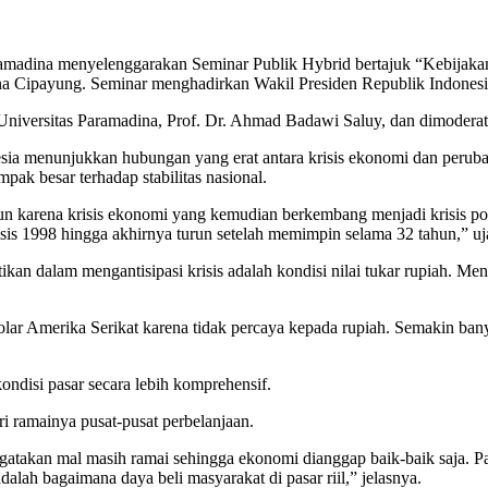
adina menyelenggarakan Seminar Publik Hybrid bertajuk “Kebijakan
a Cipayung. Seminar menghadirkan Wakil Presiden Republik Indonesia
versitas Paramadina, Prof. Dr. Ahmad Badawi Saluy, dan dimoderatori
a menunjukkan hubungan yang erat antara krisis ekonomi dan perubaha
pak besar terhadap stabilitas nasional.
run karena krisis ekonomi yang kemudian berkembang menjadi krisis po
risis 1998 hingga akhirnya turun setelah memimpin selama 32 tahun,” uja
ikan dalam mengantisipasi krisis adalah kondisi nilai tukar rupiah. Me
ar Amerika Serikat karena tidak percaya kepada rupiah. Semakin bany
ondisi pasar secara lebih komprehensif.
i ramainya pusat-pusat perbelanjaan.
engatakan mal masih ramai sehingga ekonomi dianggap baik-baik saja. Pa
lah bagaimana daya beli masyarakat di pasar riil,” jelasnya.