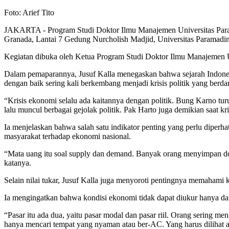
Foto: Arief Tito
JAKARTA - Program Studi Doktor Ilmu Manajemen Universitas Param
Granada, Lantai 7 Gedung Nurcholish Madjid, Universitas Paramadin
Kegiatan dibuka oleh Ketua Program Studi Doktor Ilmu Manajemen Uni
Dalam pemaparannya, Jusuf Kalla menegaskan bahwa sejarah Indonesi
dengan baik sering kali berkembang menjadi krisis politik yang berdam
“Krisis ekonomi selalu ada kaitannya dengan politik. Bung Karno tu
lalu muncul berbagai gejolak politik. Pak Harto juga demikian saat k
Ia menjelaskan bahwa salah satu indikator penting yang perlu diperhat
masyarakat terhadap ekonomi nasional.
“Mata uang itu soal supply dan demand. Banyak orang menyimpan dol
katanya.
Selain nilai tukar, Jusuf Kalla juga menyoroti pentingnya memahami k
Ia mengingatkan bahwa kondisi ekonomi tidak dapat diukur hanya dar
“Pasar itu ada dua, yaitu pasar modal dan pasar riil. Orang sering m
hanya mencari tempat yang nyaman atau ber-AC. Yang harus dilihat ada