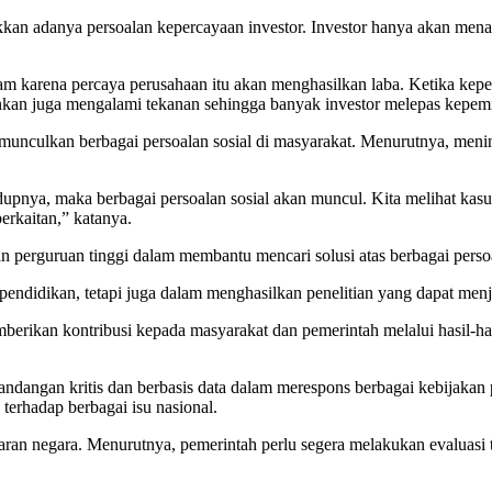
kkan adanya persoalan kepercayaan investor. Investor hanya akan me
am karena percaya perusahaan itu akan menghasilkan laba. Ketika ke
kan juga mengalami tekanan sehingga banyak investor melepas kepemi
unculkan berbagai persoalan sosial di masyarakat. Menurutnya, mening
nya, maka berbagai persoalan sosial akan muncul. Kita melihat kasus 
erkaitan,” katanya.
n perguruan tinggi dalam membantu mencari solusi atas berbagai pers
pendidikan, tetapi juga dalam menghasilkan penelitian yang dapat menj
erikan kontribusi kepada masyarakat dan pemerintah melalui hasil-ha
ndangan kritis dan berbasis data dalam merespons berbagai kebijakan 
terhadap berbagai isu nasional.
ggaran negara. Menurutnya, pemerintah perlu segera melakukan evaluas