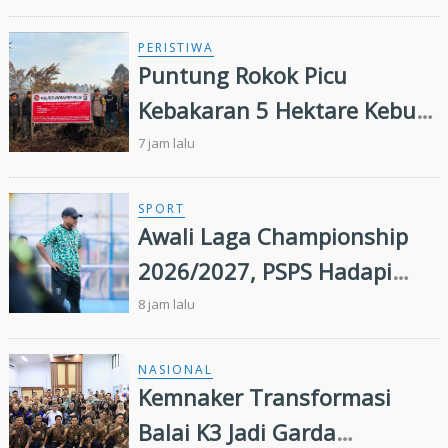
PERISTIWA
Puntung Rokok Picu
Kebakaran 5 Hektare Kebun
Sawit
7 jam lalu
SPORT
Awali Laga Championship
2026/2027, PSPS Hadapi
PSIS Malam Ini
8 jam lalu
NASIONAL
Kemnaker Transformasi
Balai K3 Jadi Garda