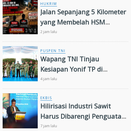
HUKRIM
Jalan Sepanjang 5 Kilometer
yang Membelah HSM
Rimbang Baling Diduga
2 jam lalu
Didanai Residivis
Perambahan Hutan
PUSPEN TNI
Wapang TNI Tinjau
Kesiapan Yonif TP di
Sumatera Utara
4 jam lalu
EKBIS
Hilirisasi Industri Sawit
Harus Dibarengi Penguatan
Ekosistem Hulu hingga Hilir
7 jam lalu