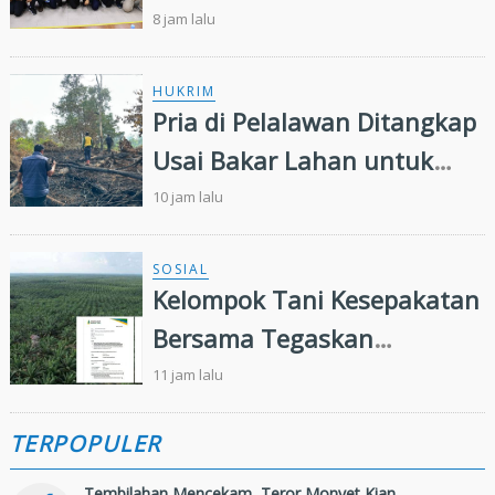
Terdepan Pencegahan
8 jam lalu
Kecelakaan Kerja
HUKRIM
Pria di Pelalawan Ditangkap
Usai Bakar Lahan untuk
Kebun Sawit
10 jam lalu
SOSIAL
Kelompok Tani Kesepakatan
Bersama Tegaskan
Penugasan Pengelolaan
11 jam lalu
Lahan Eks Ationg Legal
TERPOPULER
Tembilahan Mencekam, Teror Monyet Kian