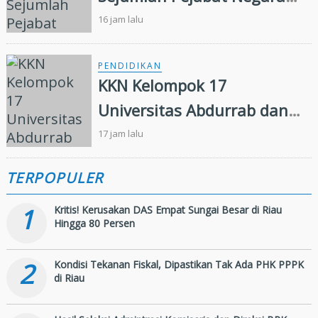
Terima Warga Kehormatan
16 jam lalu
dan Brevet Korps Marinir
PENDIDIKAN
KKN Kelompok 17
Universitas Abdurrab dan
Karang Taruna Desa
17 jam lalu
Senama Nenek Siap
TERPOPULER
Sukseskan Perayaan HUT
ke-81
1
Kritis! Kerusakan DAS Empat Sungai Besar di Riau
Hingga 80 Persen
2
Kondisi Tekanan Fiskal, Dipastikan Tak Ada PHK PPPK
di Riau