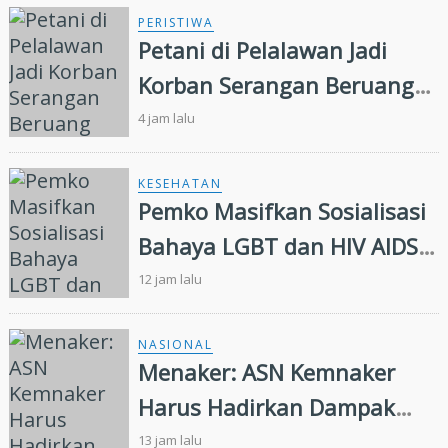
PERISTIWA
Petani di Pelalawan Jadi
Korban Serangan Beruang
Liar
4 jam lalu
KESEHATAN
Pemko Masifkan Sosialisasi
Bahaya LGBT dan HIV AIDS
Bagi Siswa di Pekanbaru
12 jam lalu
NASIONAL
Menaker: ASN Kemnaker
Harus Hadirkan Dampak
Nyata bagi Masyarakat
13 jam lalu