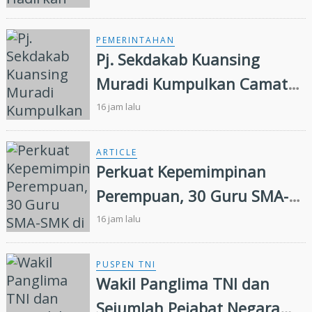
PEMERINTAHAN
Pj. Sekdakab Kuansing
Muradi Kumpulkan Camat
Se- Kabupaten Kuansing
16 jam lalu
ARTICLE
Perkuat Kepemimpinan
Perempuan, 30 Guru SMA-
SMK di Yogyakarta Ikuti
16 jam lalu
Pelatihan Kepemimpinan
PUSPEN TNI
Wakil Panglima TNI dan
Sejumlah Pejabat Negara