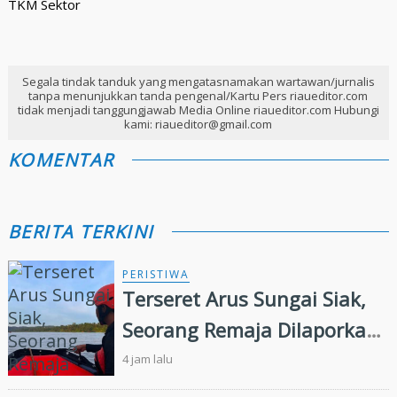
Segala tindak tanduk yang mengatasnamakan wartawan/jurnalis
tanpa menunjukkan tanda pengenal/Kartu Pers riaueditor.com
tidak menjadi tanggungjawab Media Online riaueditor.com Hubungi
kami: riaueditor@gmail.com
KOMENTAR
BERITA TERKINI
PERISTIWA
Terseret Arus Sungai Siak,
Seorang Remaja Dilaporkan
Hilang Tenggelam
4 jam lalu