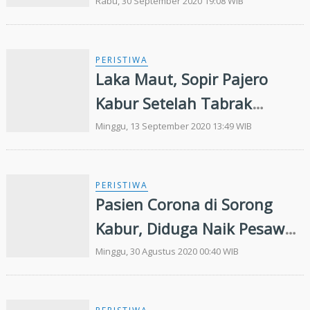
China Kabur
Rabu, 30 September 2020 19:08 WIB
PERISTIWA
Laka Maut, Sopir Pajero
Kabur Setelah Tabrak
Pesepeda hingga Tewas
Minggu, 13 September 2020 13:49 WIB
PERISTIWA
Pasien Corona di Sorong
Kabur, Diduga Naik Pesawat
ke Malang
Minggu, 30 Agustus 2020 00:40 WIB