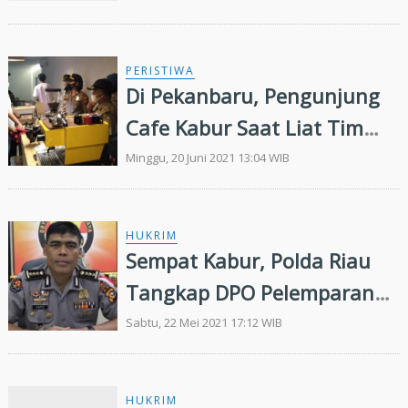
PERISTIWA
Di Pekanbaru, Pengunjung
Cafe Kabur Saat Liat Tim
Gabungan Datang
Minggu, 20 Juni 2021 13:04 WIB
HUKRIM
Sempat Kabur, Polda Riau
Tangkap DPO Pelemparan
Kepala Anjing dan Teror di
Sabtu, 22 Mei 2021 17:12 WIB
Kota Pekanbaru
HUKRIM