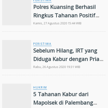
PERISTIWA
Polres Kuansing Berhasil
Ringkus Tahanan Positif
Covid-19 yang Sebelumnya
Kamis, 27 Agustus 2020 15:44 WIB
Kabur
PERISTIWA
Sebelum Hilang, IRT yang
Diduga Kabur dengan Pria
Bersolek dari Pagi dan Bawa
Rabu, 26 Agustus 2020 19:31 WIB
Buku Nikah
HUKRIM
5 Tahanan Kabur dari
Mapolsek di Palembang