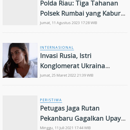
Polda Riau: Tiga Tahanan
Polsek Rumbai yang Kabur
Sudah Tertangkap, Tujuh
Jumat, 11 Agustus 2023 17:28 WIB
Masih Buron
INTERNASIONAL
Invasi Rusia, Istri
Konglomerat Ukraina
Diduga Kabur Bawa Koper
Jumat, 25 Maret 2022 21:39 WIB
Berisi Uang Rp415 Miliar
PERISTIWA
Petugas Jaga Rutan
Pekanbaru Gagalkan Upaya
Tiga Napi Kabur Dari Rutan
Minggu, 11 Juli 2021 17:44 WIB