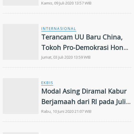
Bermodal Gergaji
Kamis, 09 Juli 2020 13:57 WIB
INTERNASIONAL
Terancam UU Baru China,
Tokoh Pro-Demokrasi Hong
Kong Kabur
Jumat, 03 Juli 2020 13:59 WIB
EKBIS
Modal Asing Diramal Kabur
Berjamaah dari RI pada Juli
2020
Rabu, 10 Juni 2020 21:07 WIB