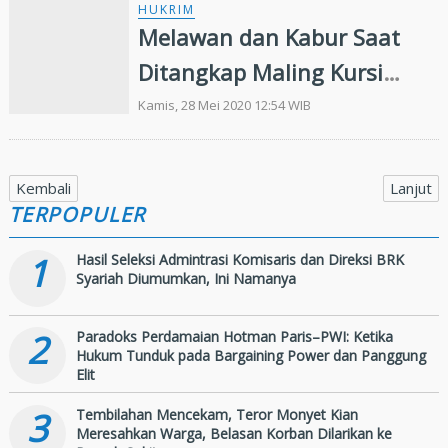
HUKRIM
Melawan dan Kabur Saat
Ditangkap Maling Kursi
Gereja di Dor
Kamis, 28 Mei 2020 12:54 WIB
Kembali
Lanjut
TERPOPULER
1
Hasil Seleksi Admintrasi Komisaris dan Direksi BRK
Syariah Diumumkan, Ini Namanya
2
Paradoks Perdamaian Hotman Paris–PWI: Ketika
Hukum Tunduk pada Bargaining Power dan Panggung
Elit
3
Tembilahan Mencekam, Teror Monyet Kian
Meresahkan Warga, Belasan Korban Dilarikan ke