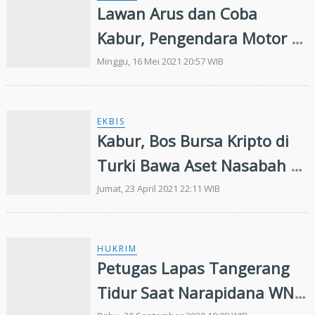
Lawan Arus dan Coba
Kabur, Pengendara Motor di
Pekanbaru Ditangkap
Minggu, 16 Mei 2021 20:57 WIB
Polantas Bawa Ganja
EKBIS
Kabur, Bos Bursa Kripto di
Turki Bawa Aset Nasabah Rp
29 Triliun
Jumat, 23 April 2021 22:11 WIB
HUKRIM
Petugas Lapas Tangerang
Tidur Saat Narapidana WN