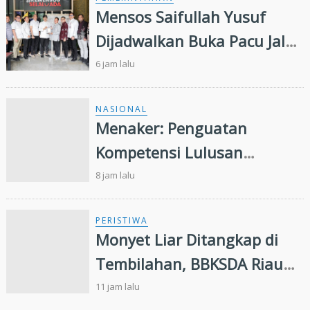
Mensos Saifullah Yusuf
Dijadwalkan Buka Pacu Jalur
2026 dan Resmikan Sekolah
6 jam lalu
Rakyat di Kuansing
NASIONAL
Menaker: Penguatan
Kompetensi Lulusan
Perguruan Tinggi Penting
8 jam lalu
untuk Menjawab Kebutuhan
Dunia Kerja
PERISTIWA
Monyet Liar Ditangkap di
Tembilahan, BBKSDA Riau
Lakukan Identifikasi
11 jam lalu