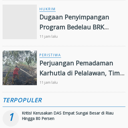
HUKRIM
Dugaan Penyimpangan
Program Bedelau BRK
Syariah, LSM Minta Kejati
11 jam lalu
Riau Periksa Direksi
PERISTIWA
Perjuangan Pemadaman
Karhutla di Pelalawan, Tim
Manggala Agni Jalan Kaki
11 jam lalu
Hingga Dua Kilometer
TERPOPULER
1
Kritis! Kerusakan DAS Empat Sungai Besar di Riau
Hingga 80 Persen