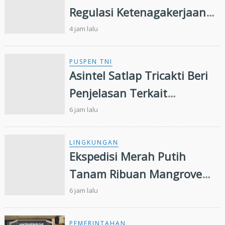
Regulasi Ketenagakerjaan
Hadapi Dinamika Dunia
4 jam lalu
Kerja
PUSPEN TNI
Asintel Satlap Tricakti Beri
Penjelasan Terkait
Penanganan 53 Ton Pasir
6 jam lalu
Timah di Air Merbau
LINGKUNGAN
Ekspedisi Merah Putih
Tanam Ribuan Mangrove
dan Serahkan Bantuan
6 jam lalu
Nelayan di Pulau Rupat
PEMERINTAHAN